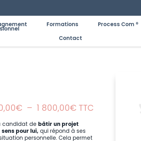
agnement
Formations
Process Com ®
sionnel
Contact
Plage
0,00
€
–
1 800,00
€
TTC
de
prix :
u candidat de
bâtir un projet
1
 sens pour lui,
qui répond à ses
580,00€
situation personnelle. Cela permet