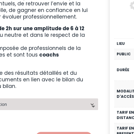
à
uels, de retrouver l’envie et la
1
lle, de gagner en confiance en lui
800,00€
évoluer professionnellement.
e 2h sur une amplitude de 6 à 12
eu neutre et dans le respect de la
LIEU
mposée de professionnels de la
es et sont tous
coachs
PUBLIC
DURÉE
re des résultats détaillés et du
cuments en lien avec le bilan du
 bilan.
MODALI
D'ACCÈS
TARIF EN
DISTANC
TARIF EN
PRESENT