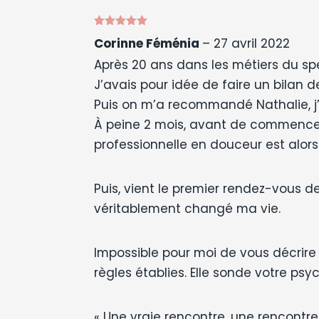
Note
5
sur
Corinne Féménia
–
27 avril 2022
5
Après 20 ans dans les métiers du spe
J’avais pour idée de faire un bilan
Puis on m’a recommandé Nathalie, j’
À peine 2 mois, avant de commencer 
professionnelle en douceur est alors 
Puis, vient le premier rendez-vous d
véritablement changé ma vie.
Impossible pour moi de vous décrire
règles établies. Elle sonde votre ps
« Une vraie rencontre, une rencontre